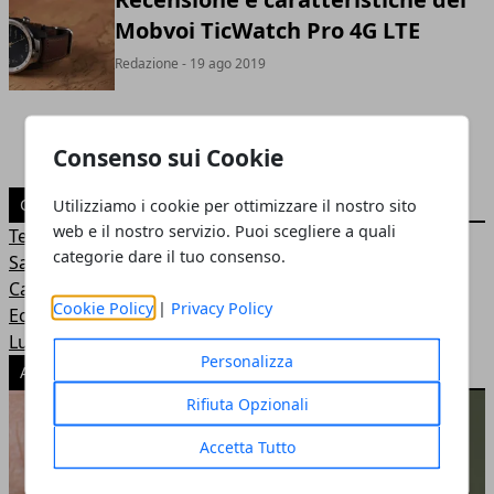
Mobvoi TicWatch Pro 4G LTE
Redazione
- 19 ago 2019
Consenso sui Cookie
CATEGORIE
Utilizziamo i cookie per ottimizzare il nostro sito
web e il nostro servizio. Puoi scegliere a quali
Tecnologia
categorie dare il tuo consenso.
Salute e Benessere
Casa e Ambiente
Cookie Policy
|
Privacy Policy
Economia e Lavoro
Luoghi di interesse
Personalizza
ARTICOLI POPOLARI
Rifiuta Opzionali
Accetta Tutto