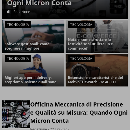
Ogni Micron Conta
di
- Redazione
TECNOLOGIA
TECNOLOGIA
Natale: come sfruttare la
Software gestionali: come
festività se si utilizza un e-
scegliere il migliore
commerce?
TECNOLOGIA
TECNOLOGIA
Migliori app per il delivery:
Recensione e caratteristiche del
scopriamo insieme quali sono
Mobvoi TicWatch Pro 4G LTE
Officina Meccanica di Precisione
e Qualità su Misura: Quando Ogni
Micron Conta
Redazione
- 22 lug 2025