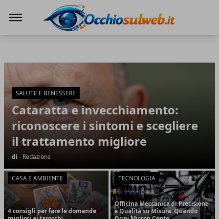
Occhio Sul Web
Occhio Sul Web
Articoli in Evidenza
SALUTE E BENESSERE
Cataratta e invecchiamento:
riconoscere i sintomi e scegliere
il trattamento migliore
di
- Redazione
CASA E AMBIENTE
TECNOLOGIA
Officina Meccanica di Precisione
4 consigli per fare le domande
e Qualità su Misura: Quando
migliori ai tarocchi
Ogni Micron Conta