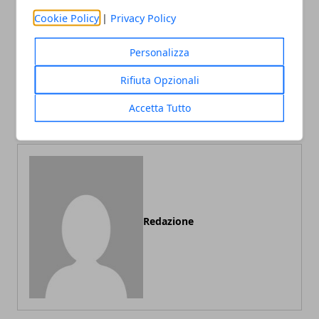
Cookie Policy
|
Privacy Policy
Personalizza
Articolo Precedente
Articolo Successivo
Natale: come sfruttare la
Noleggio auto a lungo
Rifiuta Opzionali
festività se si utilizza un e-
termine: i motivi del
Accetta Tutto
commerce?
successo
Redazione