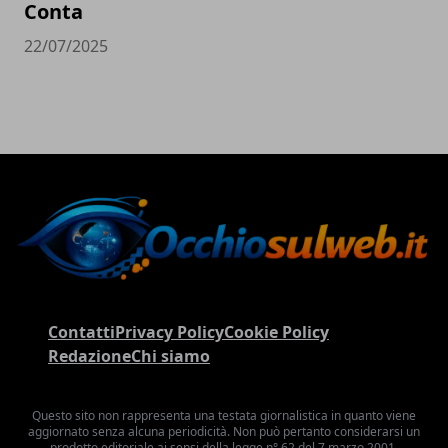
Conta
22/07/2025
Contatti
Privacy Policy
Cookie Policy
Redazione
Chi siamo
Questo sito non rappresenta una testata giornalistica in quanto viene
aggiornato senza alcuna periodicità. Non può pertanto considerarsi un
prodotto editoriale ai sensi della legge n° 62 del 7 marzo 2001.