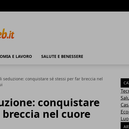
OMIA E LAVORO
SALUTE E BENESSERE
 seduzione: conquistare sé stessi per far breccia nel
CA
ui
Tec
Sal
uzione: conquistare
Cas
r breccia nel cuore
Eco
Luo
AR