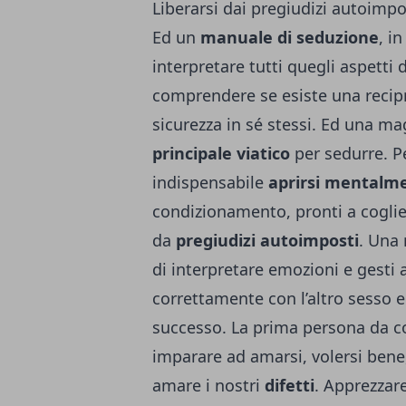
Liberarsi dai pregiudizi autoimpo
Ed un
manuale di seduzione
, i
interpretare tutti quegli aspett
comprendere se esiste una recipr
sicurezza in sé stessi. Ed una ma
principale viatico
per sedurre. Pe
indispensabile
aprirsi mentalm
condizionamento, pronti a coglier
da
pregiudizi autoimposti
. Una
di interpretare emozioni e gesti a
correttamente con l’altro sesso e
successo. La prima persona da co
imparare ad amarsi, volersi bene
amare i nostri
difetti
. Apprezzare