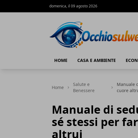
domenica, il 09 agosto 2026
Occhio Sul Web
HOME
CASA E AMBIENTE
ECON
Salute e
Manuale di
Home
Benessere
cuore altr
Manuale di sed
sé stessi per fa
altrui