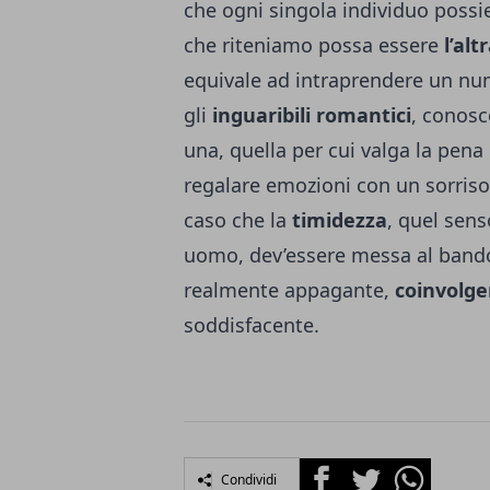
che ogni singola individuo possi
che riteniamo possa essere
l’alt
equivale ad intraprendere un num
gli
inguaribili romantici
, conos
una, quella per cui valga la pena
regalare emozioni con un sorriso
caso che la
timidezza
, quel sens
uomo, dev’essere messa al bando,
realmente appagante,
coinvolge
soddisfacente.
Facebook
Twitter
Whatsapp
Condividi