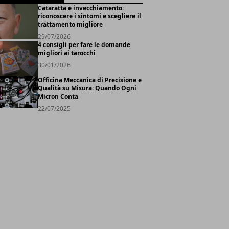
Cataratta e invecchiamento:
riconoscere i sintomi e scegliere il
trattamento migliore
29/07/2026
4 consigli per fare le domande
migliori ai tarocchi
30/01/2026
Officina Meccanica di Precisione e
Qualità su Misura: Quando Ogni
Micron Conta
22/07/2025