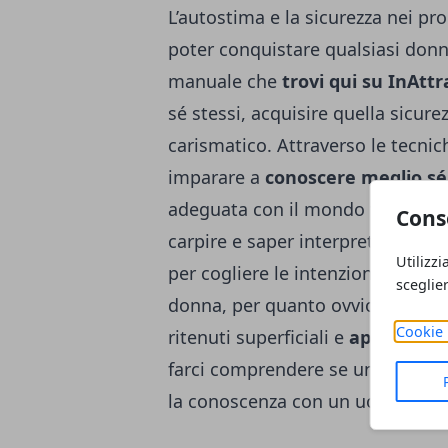
L’autostima e la sicurezza nei pro
poter conquistare qualsiasi donn
manuale che
trovi qui su InAttr
sé stessi, acquisire quella sicur
carismatico. Attraverso le tecn
imparare a
conoscere meglio sé
adeguata con il mondo femminile.
Cons
carpire e saper interpretare co
Utilizzi
per cogliere le intenzioni non pa
sceglie
donna, per quanto ovvio, fa stori
Cookie 
ritenuti superficiali e
apparentem
farci comprendere se una donna 
la conoscenza con un uomo.